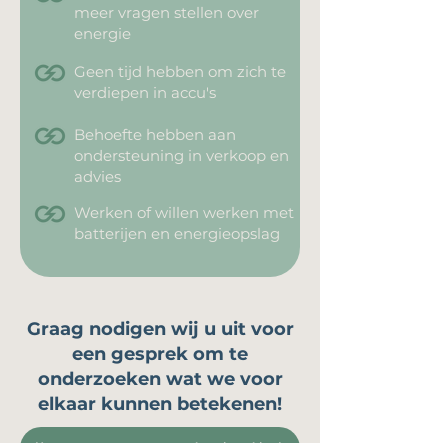
meer vragen stellen over
energie
Geen tijd hebben om zich te
verdiepen in accu's
Behoefte hebben aan
ondersteuning in verkoop en
advies
Werken of willen werken met
batterijen en energieopslag
Graag nodigen wij u uit voor
een gesprek om te
onderzoeken wat we voor
elkaar kunnen betekenen!