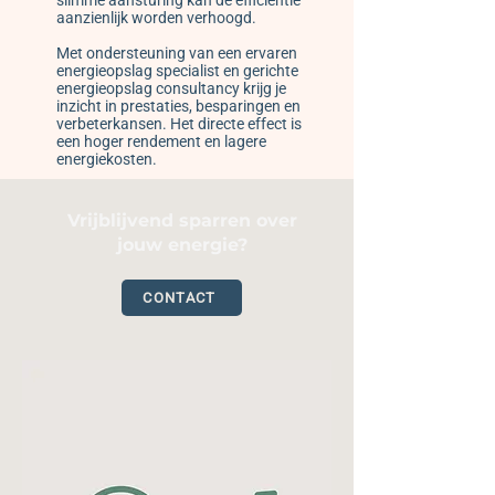
slimme aansturing kan de efficiëntie
aanzienlijk worden verhoogd.
Met ondersteuning van een ervaren
energieopslag specialist en gerichte
energieopslag consultancy krijg je
inzicht in prestaties, besparingen en
verbeterkansen. Het directe effect is
een hoger rendement en lagere
energiekosten.
Vrijblijvend sparren over
jouw energie?
CONTACT