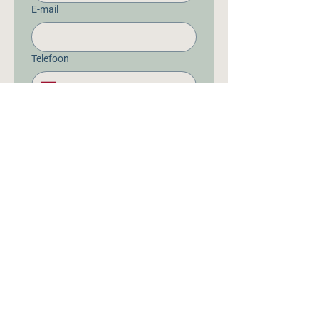
E-mail
Telefoon
Wil je nog iets kwijt?
Verzenden
Heb je een vraag?
Neem
contact
op, wij helpen je
graag verder!