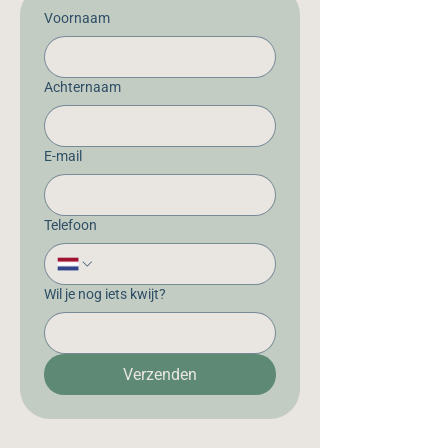
Voornaam
Achternaam
E-mail
Telefoon
Wil je nog iets kwijt?
Verzenden