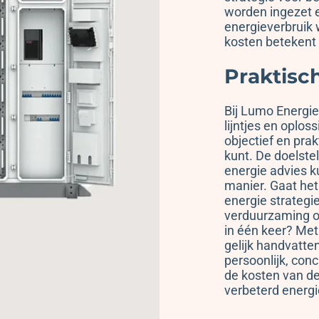
worden ingezet 
energieverbruik 
kosten betekent 
Praktisc
Bij Lumo Energie
lijntjes en oplo
objectief en pra
kunt. De doelste
energie advies k
manier. Gaat he
energie strategi
verduurzaming of
in één keer? Met
gelijk handvatte
persoonlijk, con
de kosten van de 
verbeterd energi