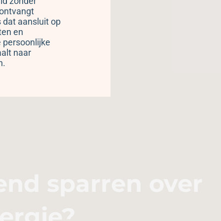
ld zonder
 ontvangt
 dat aansluit op
cten en
 persoonlijke
aalt naar
n.
vend sparren over
ergie?