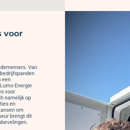
s voor
ondernemers. Van
 bedrijfspanden
m een
n Lumo Energie
es voor
ch namelijk op
ties en
 kansen om
eur brengt dit
anbevelingen.