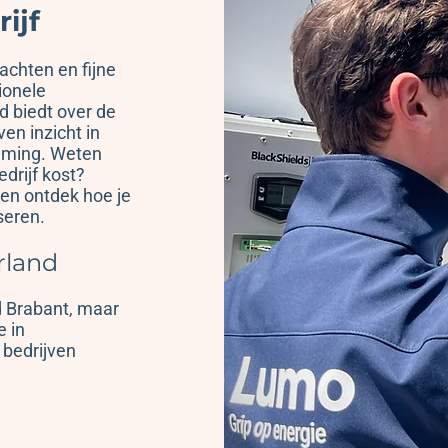
ijf
achten en fijne
ionele
id biedt over de
en inzicht in
zaming. Weten
drijf kost?
 en ontdek hoe je
seren.
rland
d Brabant, maar
e in
 bedrijven