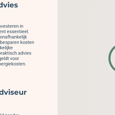
dvies
nvesteren in
nt essentieel.
onafhankelijk
, besparen kosten
elijke
praktisch advies
geldt voor
nergiekosten.
dviseur