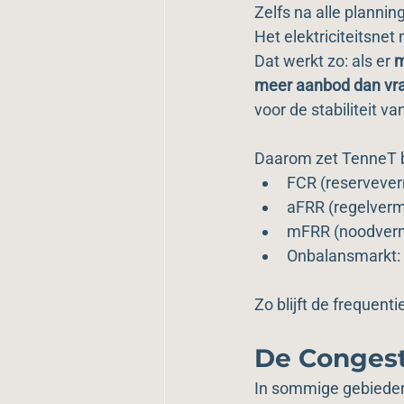
Zelfs na alle plannin
Het elektriciteitsnet 
Dat werkt zo: als er 
m
meer aanbod dan vr
voor de stabiliteit va
Daarom zet TenneT b
FCR (reserveverm
aFRR (regelvermo
mFRR (noodvermo
Onbalansmarkt: e
Zo blijft de frequenti
De Conges
In sommige gebieden i