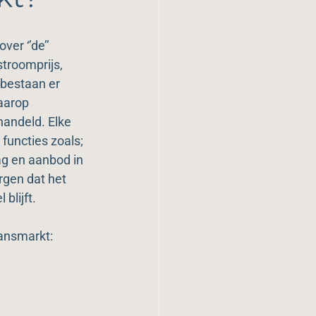
er ‘’de’’ 
stroomprijs, 
 bestaan er 
arop 
rhandeld. Elke 
 functies zoals; 
ag en aanbod in 
gen dat het 
 blijft.
lansmarkt: