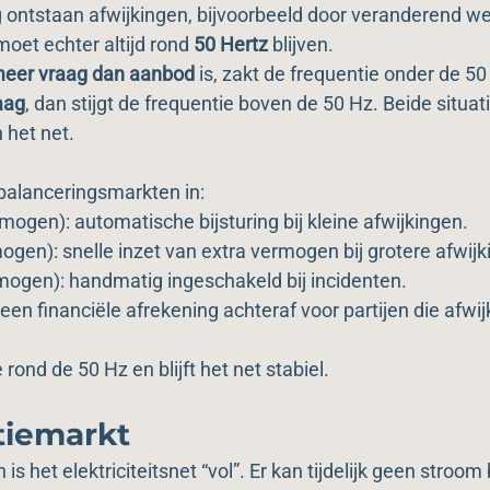
g ontstaan afwijkingen, bijvoorbeeld door veranderend we
moet echter altijd rond 
50 Hertz
 blijven.
eer vraag dan aanbod
 is, zakt de frequentie onder de 50 H
aag
, dan stijgt de frequentie boven de 50 Hz. Beide situati
n het net.
alanceringsmarkten in:
ogen): automatische bijsturing bij kleine afwijkingen.
gen): snelle inzet van extra vermogen bij grotere afwijk
gen): handmatig ingeschakeld bij incidenten.
en financiële afrekening achteraf voor partijen die afwij
e rond de 50 Hz en blijft het net stabiel.
tiemarkt
s het elektriciteitsnet “vol”. Er kan tijdelijk geen stroom