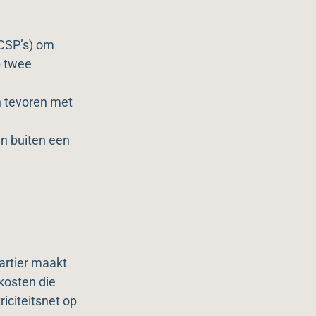
CSP’s) om 
p twee 
 tevoren met 
en buiten een 
artier maakt 
kosten die 
citeitsnet op 