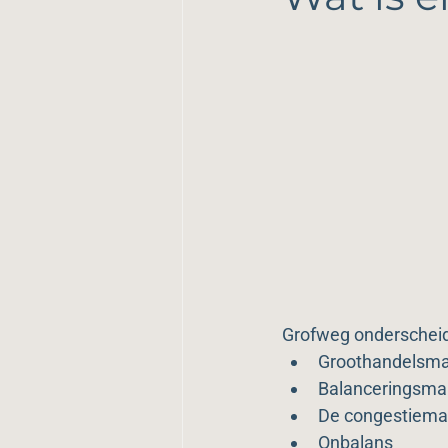
Grofweg onderscheide
Groothandelsma
Balanceringsma
De congestiema
Onbalans