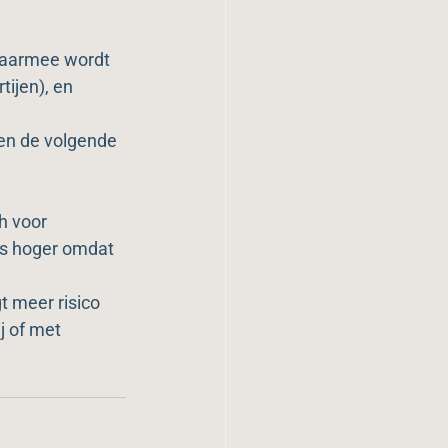
 Daarmee wordt 
tijen), en 
en de volgende 
h voor 
ds hoger omdat 
t meer risico 
j of met 