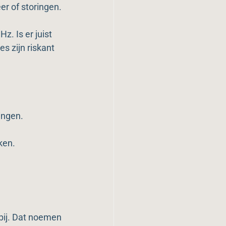
er of storingen. 
z. Is er juist 
es zijn riskant 
ingen.
ken.
 bij. Dat noemen 