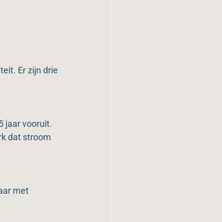
t. Er zijn drie 
jaar vooruit. 
rk dat stroom 
aar met 