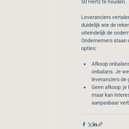
50 Hertz te houden.
Leveranciers vertale
duidelijk wie de reke
uiteindelijk de onder
Ondernemers staan d
opties:
Afkoop onbalans:
onbalans. Je wee
leveranciers de 
Geen afkoop: je 
maar kan interess
aanpasbaar verb